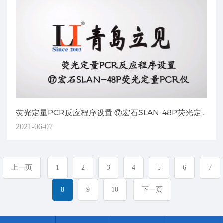
荧光定量PCR反应程序设置 ⑰宏石SLAN-48P荧光定量PCR仪
2021-06-07
上一页
1
2
3
4
5
6
7
8
9
10
下一页