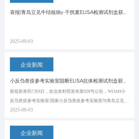
喜报|青岛立见牛结核病γ-干扰素ELISA检测试剂盒获得兽药产品批准文号
2025-09-03
企业新闻
小反刍兽疫参考实验室阻断ELISA抗体检测试剂盒获批新兽药和兽药产品批准文号
获批新兽药7月8日，农业农村部发布第928号公告，WOAH小
反刍兽疫参考实验室/国家小反刍兽疫参考实验室与青岛立见生
2025-09-03
物科技有限公司共同研制的小反刍兽疫病毒阻断E
企业新闻