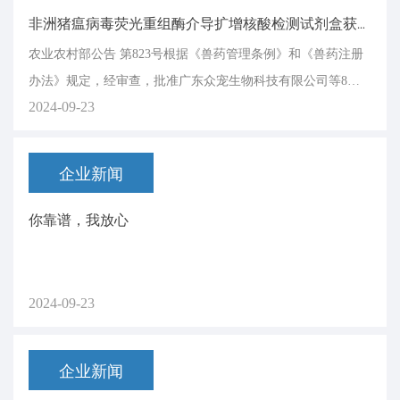
非洲猪瘟病毒荧光重组酶介导扩增核酸检测试剂盒获批三类新兽药
农业农村部公告 第823号根据《兽药管理条例》和《兽药注册
办法》规定，经审查，批准广东众宠生物科技有限公司等8家
2024-09-23
单位申报的米氮平软膏等2种兽药产品为新兽药，核发
企业新闻
你靠谱，我放心
2024-09-23
企业新闻