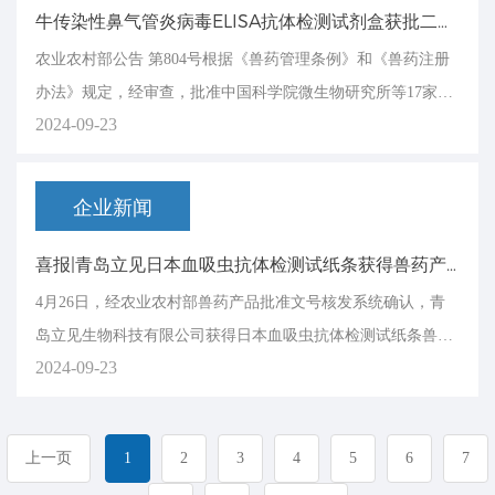
牛传染性鼻气管炎病毒ELISA抗体检测试剂盒获批二类新兽药
农业农村部公告 第804号根据《兽药管理条例》和《兽药注册
办法》规定，经审查，批准中国科学院微生物研究所等17家单
2024-09-23
位申报的口蹄疫病毒O型化学发光抗体检测试剂盒等
企业新闻
喜报|青岛立见日本血吸虫抗体检测试纸条获得兽药产品批准文号
4月26日，经农业农村部兽药产品批准文号核发系统确认，青
岛立见生物科技有限公司获得日本血吸虫抗体检测试纸条兽药
2024-09-23
产品批准文号，兽药生字:154028958。3月2
上一页
1
2
3
4
5
6
7