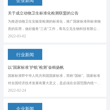
企业新闻
关于成立动物卫生标准化检测联盟的公告
为推进动物卫生实验室检测的标准化，推广国家标准和标准物
质的应用，做好服务“三农”工作，青岛立见生物科技有限公司
2022-03-02
做为发起单位，拟筹备成立“动物卫生标准化检测联盟”（以下
简称“联盟”）。本联盟为自发自愿结成的行业性、非营利性自
律组织。本联盟遵守宪法、法律、法规和国家政策，弘扬爱国
行业新闻
主义精神，践行社会主义核心价值观，遵守社会道...
以“国家标准”护航“检测”奋楫扬帆
国家标准即中华人民共和国国家标准，简称“国标”。国家标准
对全国经济技术发展有重大意义，是必须在全国范围内统一的
2022-02-24
技术标准。没有标准做为基础的检测结果是得不到“社会公
认、政府采信和国际互认”的。
企业新闻