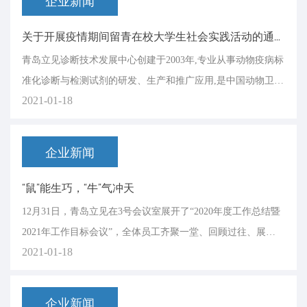
企业新闻
关于开展疫情期间留青在校大学生社会实践活动的通知
青岛立见诊断技术发展中心创建于2003年,专业从事动物疫病标
准化诊断与检测试剂的研发、生产和推广应用,是中国动物卫生
2021-01-18
与流行病学中心的全资国有企业。（www.qdregen.com）
企业新闻
“鼠”能生巧，“牛”气冲天
12月31日，青岛立见在3号会议室展开了“2020年度工作总结暨
2021年工作目标会议”，全体员工齐聚一堂、回顾过往、展望
2021-01-18
未来。
企业新闻