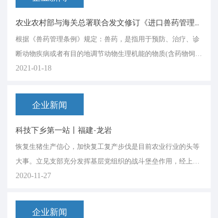
农业农村部与海关总署联合发文修订《进口兽药管理目录》
根据《兽药管理条例》规定：兽药，是指用于预防、治疗、诊
断动物疾病或者有目的地调节动物生理机能的物质(含药物饲料
2021-01-18
添加剂)，主要包括：血清制品、疫苗、诊断制品、微生态制
品、中药材、中成药、化学药品、抗生素、生化药品、放射性
药品及外用杀虫剂、消毒剂等。
企业新闻
科技下乡第一站丨福建-龙岩
​恢复生猪生产信心，加快复工复产步伐是目前农业行业的头等
大事。立见支部充分发挥基层党组织的战斗堡垒作用，经上级
2020-11-27
党组织批准，组织党员和青年业务骨干成立科技下乡小组，充
分发挥党员先锋模范作用，下基层，接地气，密切联系群众，
开展科技下乡服务复产活动。
企业新闻