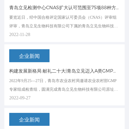
青岛立见检测中心CNAS扩大认可范围至75项88种方法
要览近日，经中国合格评定国家认可委员会（CNAS）评审组
评审，青岛立见生物科技有限公司下属的青岛立见生物科技有
2022-11-28
限公司检测中心（下称立见检测中心）顺利通过了2022年度定
期监督评审，推荐新增的42个认可项符合CNAS要求,共75项88
种方法。自此，立见检测中心发展成为了国内动物检疫领域获
企业新闻
得近百种认可检测方法的第三方检测机...
构建发展新格局 献礼二十大|青岛立见迈入A类GMP新时代
​2022年9月25—27日，青岛市农业农村局邀请农业农村部GMP
专家组成检查组，圆满完成青岛立见生物科技有限公司原址改
2022-09-27
扩建A类2条生产线远程视频检查动态验收工作。经综合评定：
青岛立见的免疫学类诊断制品A类生产线、分子生物学类诊断
制品A类生产线为合格的GMP生产线。从此，青岛立见迈入A
企业新闻
类GMP新时代。