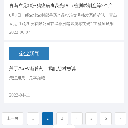
青岛立见非洲猪瘟病毒荧光PCR检测试剂盒等2个产品获得产品批准文号
6月7日，经农业农村部兽药产品批准文号核发系统确认，青岛
立见 生物科技有限公司获得非洲猪瘟病毒荧光PCR检测试剂盒
2022-06-07
（兽药生字：154028912)、非洲猪瘟病毒荧光PCR检测试剂盒
（一步法） (兽药生字：154028911)兽药产品批准文号。4月11
日，农业农村部发布第546号公告，中国动物卫生与流行病 学
企业新闻
中心与...
关于ASFV新兽药，我们想对您说
天涯咫尺，见字如唔
2022-04-11
上一页
1
2
3
4
5
6
7