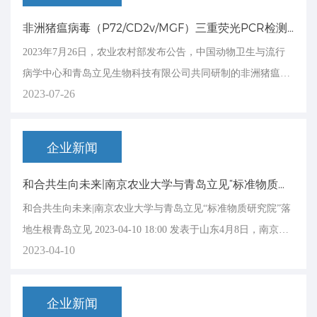
一堂，共商兽医诊断制品行业高质量发展新未...
非洲猪瘟病毒（P72/CD2v/MGF）三重荧光PCR检测试剂盒获批新兽药
2023年7月26日，农业农村部发布公告，中国动物卫生与流行
病学中心和青岛立见生物科技有限公司共同研制的非洲猪瘟病
2023-07-26
毒（P72/CD2v/MGF）三重荧光PCR检测试剂盒获批新兽药。
附件1过往可鉴，未来可期11…… 2023年7月26日非洲猪瘟病毒
（P72/CD2v/MGF）三重荧光PCR检测试剂盒获批新兽药农业
企业新闻
农村部发...
和合共生向未来|南京农业大学与青岛立见“标准物质研究院”落地生根
和合共生向未来|南京农业大学与青岛立见“标准物质研究院”落
地生根青岛立见 2023-04-10 18:00 发表于山东4月8日，南京农
2023-04-10
业大学与青岛立见生物科技有限公司共同组织的“标准物质研
究院”授牌仪式在青岛举行。南京农业大学社会合作处处长许
泉、动物医学院院长姜平、标准物质研究院院长姚火春、四川
企业新闻
省动物疫病预防控制中心主...