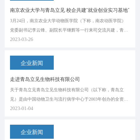
南京农业大学与青岛立见 校企共建“就业创业实习基地”
3月24日，南京农业大学动物医学院（下称，南农动医学院）
党委副书记李云锋、副院长平继辉等一行来司交流共建，青岛
2023-03-26
立见经理班子和职能部门参与会议。交流会上，青岛立见总经
理孙学强对南农动医学院领导、老师们的到来表示热烈欢迎，
副总经理张志博士、技术中心主任宫枫举博士、行政总监徐娜
企业新闻
分别介绍青岛立见的发展与未来规划、产学研一体化发...
走进青岛立见生物科技有限公司
关于青岛立见青岛立见生物科技有限公司（以下称，青岛立
见）是由中国动物卫生与流行病学中心于2003年创办的全资国
2023-01-04
有企业，在国家动物疫病诊断液制备中心的基础上组建而成。
关于立见检测中心立见检测中心是青岛立见下属的第三方检测
机构，具有独立开展检测业务和对外提供检测报告的资格。
企业新闻
2022年1月19日，立见检测中心获得CNAS实验...