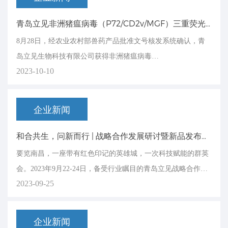
公司总经理孙学强、副总经理...
青岛立见非洲猪瘟病毒（P72/CD2v/MGF）三重荧光PCR检测试剂盒获得产品批准文号
8月28日，经农业农村部兽药产品批准文号核发系统确认，青
岛立见生物科技有限公司获得非洲猪瘟病毒
2023-10-10
（P72/CD2v/MGF）三重荧光PCR检测试剂盒，兽药生
字:154028950，兽药产品批准文号。7月26日，农业农村部发布
第690号公告，中国动物卫生与流行病学中心与青岛立见生物
企业新闻
科技有限公司共同研制的非洲猪瘟病毒（P72...
和合共生，问新而行 | 战略合作发展研讨暨新品发布会隆重举行
要览南昌，一座带有红色印记的英雄城，一次科技赋能的群英
会。2023年9月22-24日，备受行业瞩目的青岛立见战略合作发
2023-09-25
展研讨暨新品发布会在江西南昌隆重举行。来自包括江西省农
业农村厅畜牧兽医局、江西省动物疫病预防控制中心等全国多
地的领导专家、合作单位、集团用户及社会化服务机构等齐聚
企业新闻