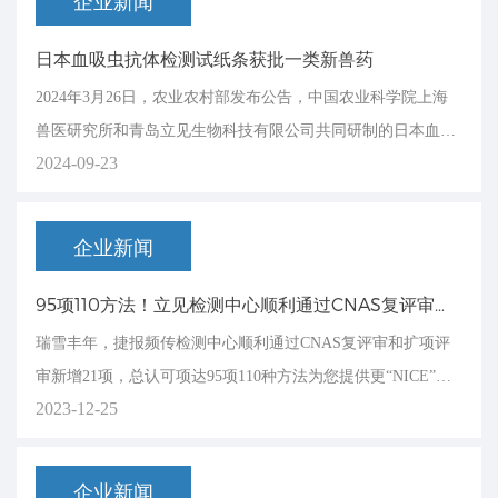
企业新闻
日本血吸虫抗体检测试纸条获批一类新兽药
2024年3月26日，农业农村部发布公告，中国农业科学院上海
兽医研究所和青岛立见生物科技有限公司共同研制的日本血吸
2024-09-23
虫抗体检测试纸条获批一类新兽药。
企业新闻
95项110方法！立见检测中心顺利通过CNAS复评审和扩项评审
瑞雪丰年，捷报频传检测中心顺利通过CNAS复评审和扩项评
审新增21项，总认可项达95项110种方法为您提供更“NICE”的
2023-12-25
服务自信“迎考”12月23至24日，由中国合格评定国家认可委员
会（CNAS）委派的刘忠华、万晓媛、王翠娥、徐超组成的评
审专家组对检测中心进行了复评审和扩大认可范围评审。立见
企业新闻